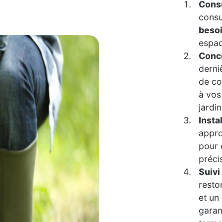
Consu
consu
beso
espac
Conce
derni
de co
à vos
jardin
Insta
appro
pour 
préci
Suivi
resto
et un
garan