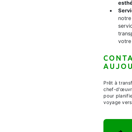
esth
Servi
notre
servi
trans
votre
CONTA
AUJOU
Prêt à trans
chef-d'œuvr
pour planifi
voyage vers