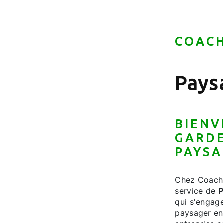
COACH
Pays
BIENV
GARDE
PAYSA
Chez Coach'
service de
P
qui s'engag
paysager en 