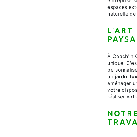
entreprise 
espaces exté
naturelle de
L'ART
PAYSA
À Coach'in 
unique. C'e
personnalisé
un
jardin lu
aménager un
votre dispos
réaliser votr
NOTRE
TRAVA