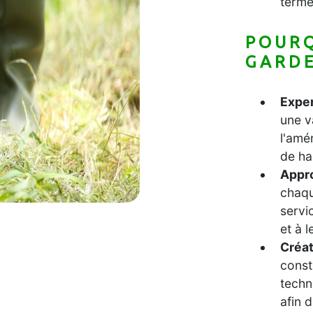
terme
POURQ
GARDE
Exper
une v
l'amé
de ha
Appro
chaqu
servi
et à 
Créat
const
techn
afin 